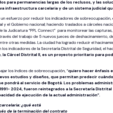
dos para permanencias largas de los reclusos, y las sol
 infraestructura carcelaria y de un sistema judicial q
un esfuerzo por reducir los indicadores de sobreocupación, en 
al y el Gobierno nacional; haciendo traslados a cárceles nac
e la Judicatura “PPL Connect” para monitorear las capturas, 
 través del trabajo de 5 nuevos jueces de deshacinamiento, de
 entre otras medidas. La ciudad ha logrado reducir el hacinam
 los indicadores de la Secretaría Distrital de Seguridad, el
o,
la Cárcel Distrital II, es un proyecto prioritario para
jar los índices de sobreocupación, “
quiero hacer énfasis 
evos estudios y diseños, que permitan predecir cuándo
se pondrá al servicio de Bogotá
.
Los problemas administr
991- 2024, fueron reintegrados a la Secretaría Distrital
capacidad de ejecución de la actual administración”.
carcelaria: ¿qué está
ués de la terminación del contrato