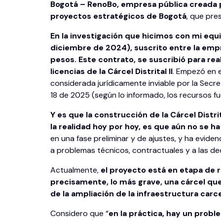
Bogotá – RenoBo, empresa pública creada pa
proyectos estratégicos de Bogotá
, que pre
En la investigación que hicimos con mi equ
diciembre de 2024), suscrito entre la empre
pesos. Este contrato, se suscribió para real
licencias de la Cárcel Distrital II
. Empezó en e
considerada jurídicamente inviable por la Secr
18 de 2025 (según lo informado, los recursos fu
Y es que la construcción de la Cárcel Dist
la realidad hoy por hoy, es que aún no se h
en una fase preliminar y de ajustes, y ha evid
a problemas técnicos, contractuales y a las dec
Actualmente,
el proyecto está en etapa de r
precisamente, lo más grave, una cárcel qu
de la ampliación de la infraestructura carce
Considero que “
en la práctica, hay un probl