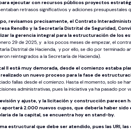
ra ejecutar con recursos públicos proyectos estratégic
sentaban retrasos significativos y adiciones presupuestales q
ipo, revisamos precisamente, el Contrato Interadministr
sa RenoBo y la Secretaría Distrital de Seguridad, Conviv
izar la gerencia integral para la estructuración de los e
nero 29 de 2025, y a los pocos meses de empezar, el contrat
etaría Distrital de Hacienda, y por ello, se dio por terminad
eron reintegrados a la Secretaría de Hacienda).
rital II está muy demorada, desde el comienzo estaba pl
a realizado un nuevo proceso para la fase de estructurac
enciado fallas desde el comienzo. Hasta el momento, solo se 
isiones administrativas, pues la iniciativa ya ha pasado por v
evisión y ajuste, y la licitación y construcción parecen 
e aportará 2.000 nuevos cupos, que debería haber sido 
laria de la capital, se encuentra hoy en stand-by.
ema estructural que debe ser atendido, pues las URI, las 