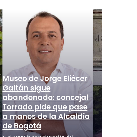
Museo de Jorge Eliécer
Gaitán sigue
abandonado: concejal
Torrado pide que pase
a manos de la Alcaldía
de Bogotá