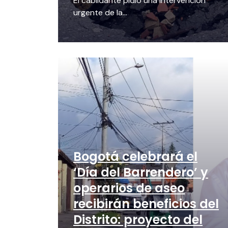
El cabildante pidió una intervención
urgente de la...
Bogotá celebrará el
‘Día del Barrendero’ y
operarios de aseo
recibirán beneficios del
Distrito: proyecto del