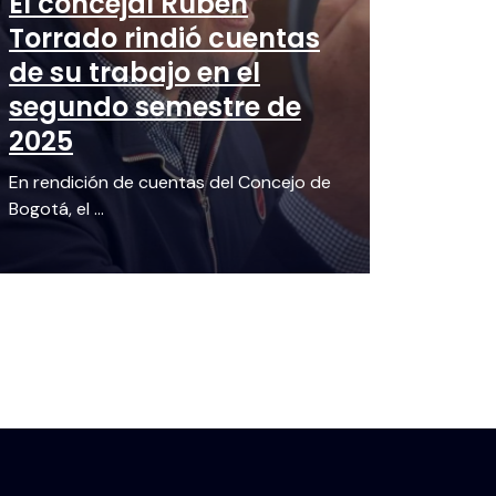
El concejal Rubén
Torrado rindió cuentas
de su trabajo en el
segundo semestre de
2025
En rendición de cuentas del Concejo de
Bogotá, el ...