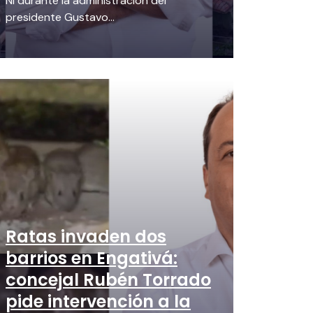
Ni durante la administración del
presidente Gustavo...
Ratas invaden dos
barrios en Engativá:
concejal Rubén Torrado
pide intervención a la