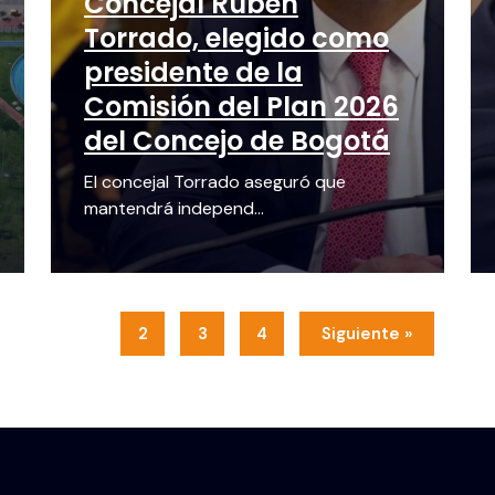
Concejal Rubén
Torrado, elegido como
presidente de la
Comisión del Plan 2026
del Concejo de Bogotá
El concejal Torrado aseguró que
mantendrá independ...
1
2
3
4
Siguiente »