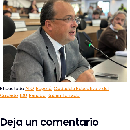
Etiquetado
ALO
Bogotá
Ciudadela Educativa y del
Cuidado
IDU
Renobo
Rubén Torrado
Deja un comentario