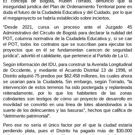
El concejal de Bogotá, Rubén Torrado, denunció que la
inseguridad jurídica del Plan de Ordenamiento Territorial pone en
duda el futuro de la Ciudadela Educativa y del Cuidado, por lo que
el megaproyecto se habría establecido sobre inciertos.
“Desde 2021, cursa un proceso ante el Juzgado 45
Administrativo del Circuito de Bogotá para declarar la nulidad del
POT, columna normativa de la Ciudadela Educativa y, si se cae
el POT, todos los contratos que se suscriban para ejecutar los
proyectos que en él se fundamentan carecen de seguridad
jurídica”, advirtió el cabildante, que pertenece al Partido de La U.
Según información del IDU, para construir la Avenida Longitudinal
de Occidente, y mediante el Acuerdo Distrital 13 de 1998, el
Distrito adquirió 75 predios por $62.458 millones, los cuales ahora
se usarían para la Ciudadela. Sin embargo, según Torrado, “la
intervención de estos terrenos ha sido postergada y replanteada
reiteradamente, por lo que los habitantes de las zonas
colindantes son testigos de cómo un proyecto de desarrollo en
movilidad se convirtió en una línea de lotes abandonados a la
suerte de los delincuentes y las basuras”, hechos que califica de
“detrimento patrimonial”.
Pero ese no sería el único factor por el que la ciudad estaría
perdiendo plata, pues el Distrito ha pagado más de $30.000