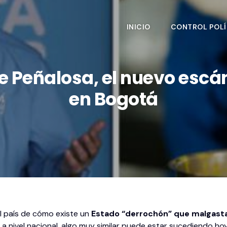
INICIO
CONTROL POLÍ
e Peñalosa, el nuevo escá
en Bogotá
l país de cómo existe un
Estado “derrochón” que malgasta
 a nivel nacional, algo muy similar puede estar sucediendo hoy