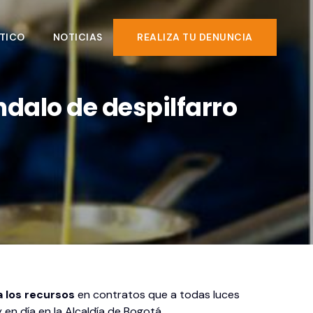
TICO
NOTICIAS
REALIZA TU DENUNCIA
ndalo de despilfarro
 los recursos
en contratos que a todas luces
 en día en la Alcaldía de Bogotá.