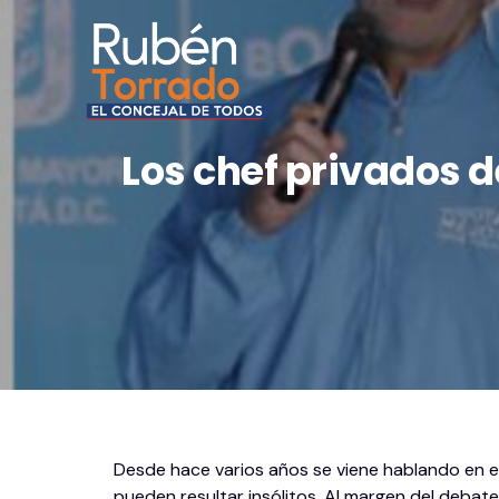
Los chef privados d
Desde hace varios años se viene hablando en e
pueden resultar insólitos. Al margen del debate