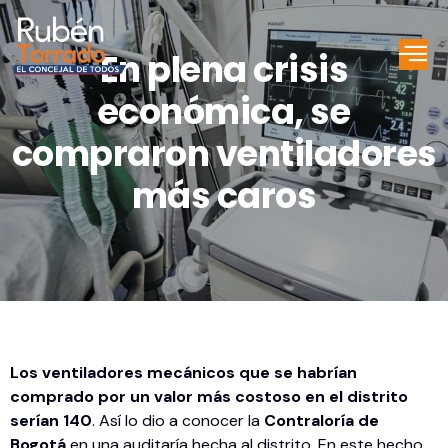
En plena crisis
económica, se
compraron ventiladores
más caros
Los ventiladores mecánicos que se habrían
comprado por un valor más costoso en el distrito
serían 140
. Así lo dio a conocer la
Contraloría de
Bogotá
en una auditaría hecha al distrito. En este hecho