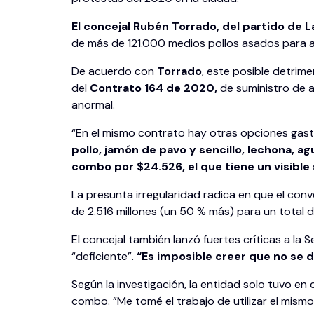
El concejal Rubén Torrado, del partido de L
de más de 121.000 medios pollos asados para al
De acuerdo con
Torrado
, este posible detrim
del
Contrato 164 de 2020,
de suministro de a
anormal.
“En el mismo contrato hay otras opciones ga
pollo, jamón de pavo y sencillo, lechona, 
combo por $24.526, el que tiene un visibl
La presunta irregularidad radica en que el conv
de 2.516 millones (un 50 % más) para un total 
El concejal también lanzó fuertes críticas a la
“deficiente”.
“Es imposible creer que no se 
Según la investigación, la entidad solo tuvo e
combo. ”Me tomé el trabajo de utilizar el mism