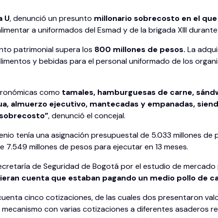
a U
, denunció un presunto
millonario sobrecosto en el que 
imentar a uniformados del Esmad y de la brigada XIII durant
ento patrimonial supera los
800 millones de pesos.
La adqui
limentos y bebidas para el personal uniformado de los organis
stronómicas como
tamales, hamburguesas de carne, sánd
agua, almuerzo ejecutivo, mantecadas y empanadas, siend
e sobrecosto”
, denunció el concejal.
enio tenía una asignación presupuestal de 5.033 millones de p
de 7.549 millones de pesos para ejecutar en 13 meses.
 Secretaría de Seguridad de Bogotá por el estudio de mercado 
dieran cuenta que estaban pagando un medio pollo de c
n cuenta cinco cotizaciones, de las cuales dos presentaron v
o mecanismo con varias cotizaciones a diferentes asaderos r