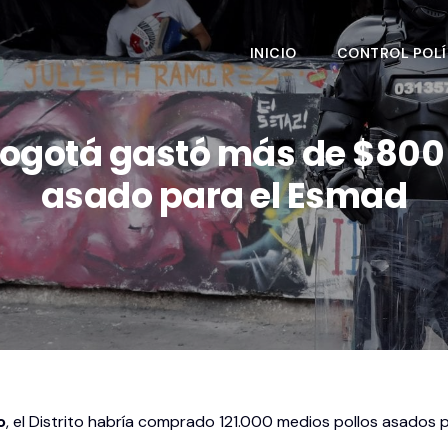
INICIO
CONTROL POLÍ
ogotá gastó más de $800 m
asado para el Esmad
o
, el Distrito habría comprado 121.000 medios pollos asados 