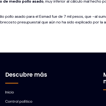
o de medio pollo asado
, muy inferior al cálculo mal hecho 
dio pollo asado para el Esmad fue de 7 mil pesos, que –al su
sobrecosto presupuestal que aún no ha sido explicado por la 
Descubre más
Inicio
Control político
C