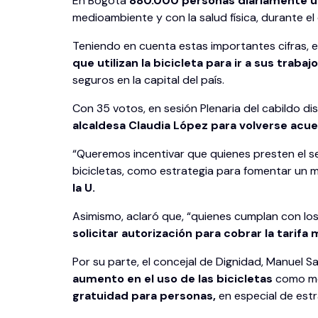
En Bogotá
880.000 personas diariamente util
medioambiente y con la salud física, durante el d
Teniendo en cuenta estas importantes cifras,
que utilizan la bicicleta para ir a sus trab
seguros en la capital del país.
Con 35 votos, en sesión Plenaria del cabildo dis
alcaldesa Claudia López para volverse acu
“Queremos incentivar que quienes presten el s
bicicletas, como estrategia para fomentar un m
la U.
Asimismo, aclaró que, “quienes cumplan con los
solicitar autorización para cobrar la tarifa
Por su parte, el concejal de Dignidad, Manuel 
aumento en el uso de las bicicletas
como med
gratuidad para personas,
en especial de estr