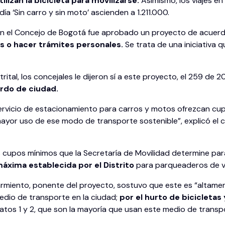
izan la bicicleta para movilizarse.
Asimismo, los viajes e
ía ‘Sin carro y sin moto’ ascienden a 1.211.000.
 en el Concejo de Bogotá fue aprobado un proyecto de acuer
ajos o hacer trámites personales.
Se trata de una iniciativa
trital, los concejales le dijeron sí a este proyecto, el 259 de 
erdo de ciudad.
ervicio de estacionamiento para carros y motos ofrezcan cu
ayor uso de ese modo de transporte sostenible”, explicó el c
 cupos mínimos que la Secretaría de Movilidad determine par
 máxima establecida por el Distrito
para parqueaderos de v
Sarmiento, ponente del proyecto, sostuvo que este es “altam
io de transporte en la ciudad;
por el hurto de bicicletas 
atos 1 y 2, que son la mayoría que usan este medio de transp