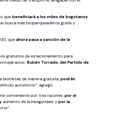
n este medio de transporte, amigable con el
do que
beneficiará a los miles de bogotanos
 que busca más biciparqueaderos gratis y
2020, que
ahora pasa a sanción de la
pos gratuitos de estacionamiento para
oncejal autor,
Rubén Torrado, del Partido de
a bicicletas de manera gratuita,
podrán
ehículo automotor”, agregó.
ente conveniente por tres razones:
por el
y
aumento de la inseguridad; y
por la
orte”.