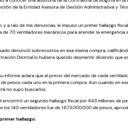
 dio a conocer una auditoría de la Contraloría de Bogotá en la 
 gestión de la Entidad Asesora de Gestión Administrativa y Té
, y a raíz de mis denuncias, le impuso un primer hallazgo fisc
a de 70 ventiladores mecánicos para atender la emergencia s
 pasado denunció sobrecostos en esa misma compra, calificándo
stración Distrital lo hubiera querido desmentir diciendo qu
n su informe aclara que el precio del mercado de cada ventila
s de pesos cada uno en la primera compra. Aun cuando en es
tá no supo buscarlos.
l encontró un segundo hallazgo fiscal por 643 millones de pe
de los 140 ventiladores fue de 1.673.000.000 de pesos, apro
 primer hallazgo: